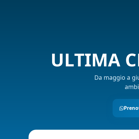
ULTIMA C
Da maggio a giug
ambi
Preno