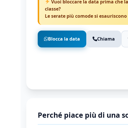
Vuoi bloccare la data prima che la
classe?
Le serate più comode si esauriscono
Blocca la data
Chiama
Perché piace più di una s