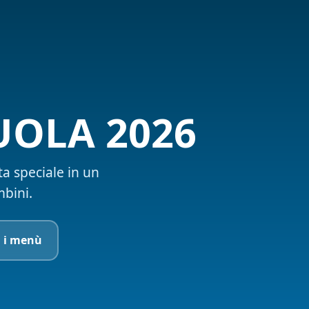
UOLA 2026
ta speciale in un
bini.
i i menù