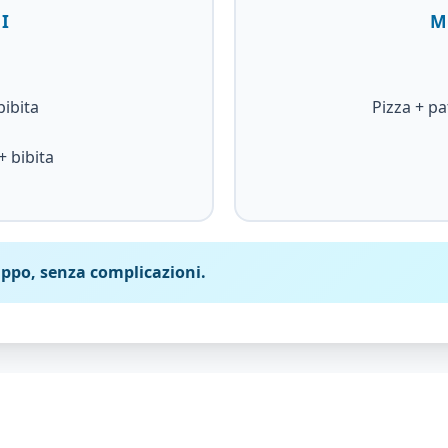
I
M
bibita
Pizza + pa
+ bibita
uppo, senza complicazioni.